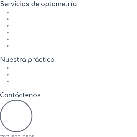
Servicios de optometría
Examen visual comprensivo
Examen pediátrico (3 años en adelante)
Examen de lentes de contacto
Lentes prostéticos
Tomografía de nervio óptico y retina
Examen a domicilio paciente encamado
Nuestra práctica
Óptica
Sobre nosotros
Contáctenos
Contáctenos